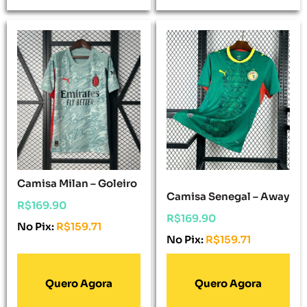
Camisa Milan – Goleiro
Camisa Senegal – Away
R$
169.90
R$
169.90
No Pix:
R$
159.71
No Pix:
R$
159.71
Adicionar Ao
Adicionar Ao
Carrinho
Carrinho