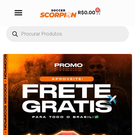
0
R$
0.00