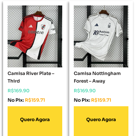
Camisa River Plate –
Camisa Nottingham
Third
Forest – Away
R$
169.90
R$
169.90
No Pix:
R$
159.71
No Pix:
R$
159.71
Adicionar Ao
Adicionar Ao
Carrinho
Carrinho