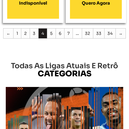
Carrinho
Carrinho
←
1
2
3
4
5
6
7
…
32
33
34
→
Todas As Ligas Atuais E Retrô
CATEGORIAS