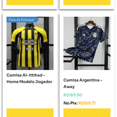
Fora de Estoque
Camisa Al-Ittihad –
Camisa Argentina –
Home Modelo Jogador
Away
R$
169.90
No Pix:
R$
159.71
Adicionar Ao
Adicionar Ao