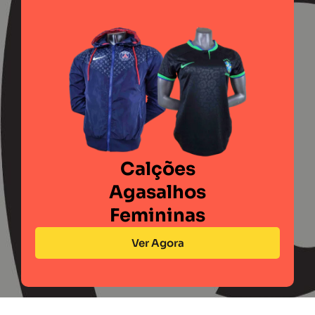
Calções
Agasalhos
Femininas
Ver Agora