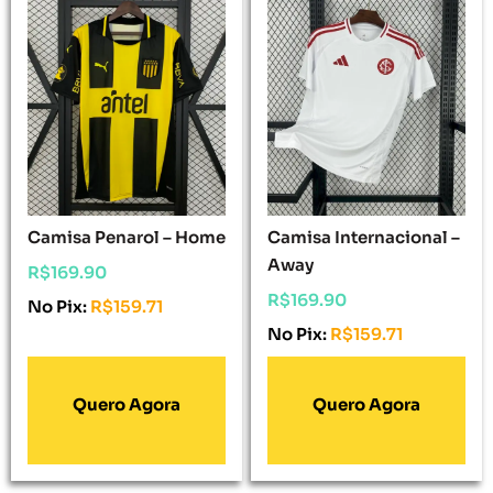
Camisa Penarol – Home
Camisa Internacional –
Away
R$
169.90
R$
169.90
No Pix:
R$
159.71
No Pix:
R$
159.71
Adicionar Ao
Adicionar Ao
Carrinho
Carrinho