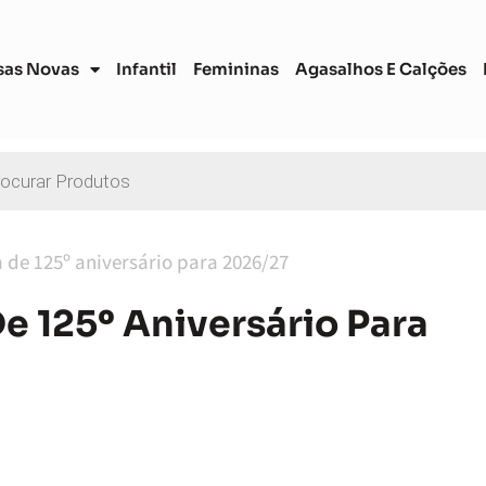
sas Novas
Infantil
Femininas
Agasalhos E Calções
 de 125º aniversário para 2026/27
e 125º Aniversário Para