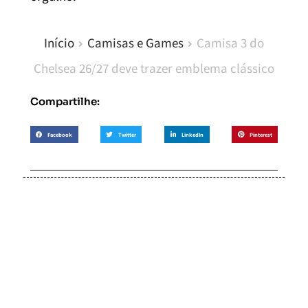
Início
Camisas e Games
Camisa 3 do
Chelsea 26/27 deve trazer emblema clássico
Compartilhe:
Facebook
Twitter
LinkedIn
Pinterest
Soccer Scorpion