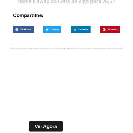
home e away do Celta de Vigo para 26/27
Compartilhe:
Facebook
Twitter
LinkedIn
Pinterest
Soccer Scorpion
Desconto no Pix
Ver Agora