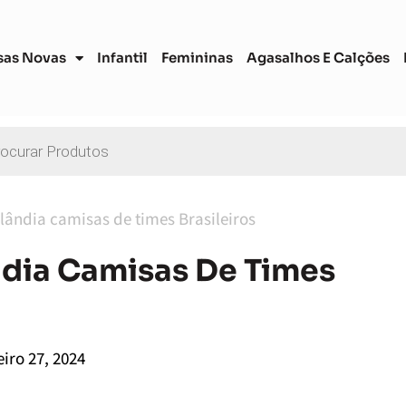
sas Novas
Infantil
Femininas
Agasalhos E Calções
ândia camisas de times Brasileiros
ndia Camisas De Times
eiro 27, 2024