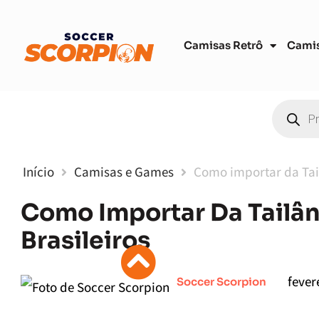
Camisas Retrô
Cami
Início
Camisas e Games
Como importar da Tail
Como Importar Da Tailâ
Brasileiros
fever
Soccer Scorpion