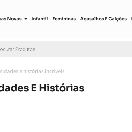
sas Novas
Infantil
Femininas
Agasalhos E Calções
idades e histórias incríveis
ades E Histórias