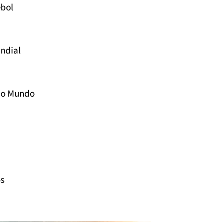
ebol
ndial
 do Mundo
os