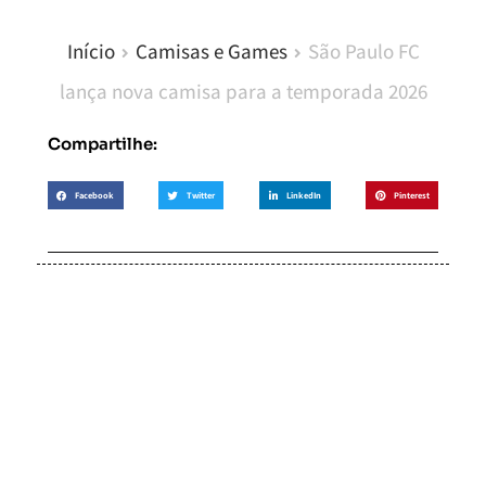
Início
Camisas e Games
São Paulo FC
lança nova camisa para a temporada 2026
Compartilhe:
Facebook
Twitter
LinkedIn
Pinterest
Soccer Scorpion