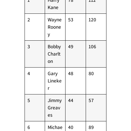
Kane
2
Wayne
53
120
Roone
y
3
Bobby
49
106
Charlt
on
4
Gary
48
80
Lineke
r
5
Jimmy
44
57
Greav
es
6
Michae
40
89