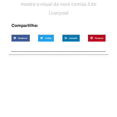
mostra o visual da nova camisa 3 do
Liverpool
Compartilhe:
Facebook
Twitter
LinkedIn
Pinterest
Soccer Scorpion
Desconto no Pix