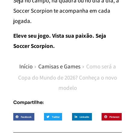
Seja no campo, na quadra ou no dia a dia, a
Soccer Scorpion te acompanha em cada
jogada.
Eleve seu jogo. Vista sua paixão. Seja
Soccer Scorpion.
Início
Camisas e Games
Como será a
Copa do Mundo de 2026? Conheça o novo
modelo
Compartilhe:
Facebook
Twitter
LinkedIn
Pinterest