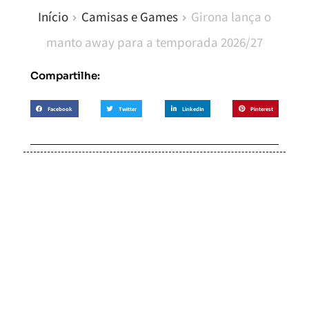
Início
Camisas e Games
Girona lança o
manto away para a temporada 2026/27
Compartilhe:
Facebook
Twitter
LinkedIn
Pinterest
Soccer Scorpion
Desconto no Pix