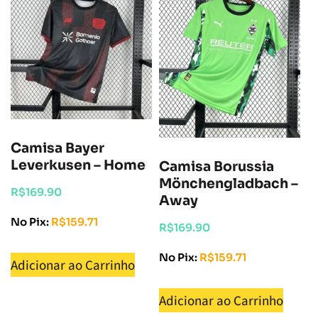
Camisa Bayer
Leverkusen – Home
Camisa Borussia
Mönchengladbach –
R$
169.90
Away
No Pix:
R$
159.71
R$
169.90
No Pix:
R$
159.71
Adicionar ao Carrinho
Adicionar ao Carrinho