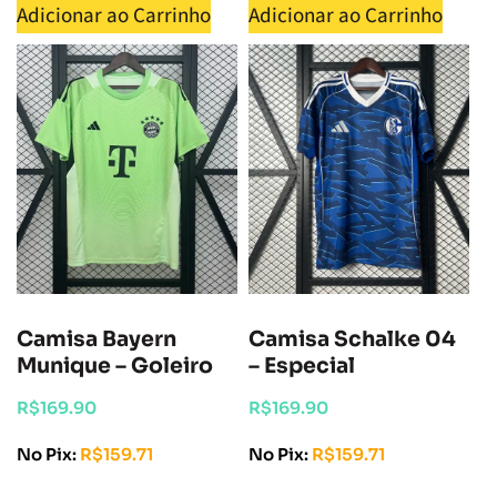
Adicionar ao Carrinho
Adicionar ao Carrinho
Camisa Bayern
Camisa Schalke 04
Munique – Goleiro
– Especial
R$
169.90
R$
169.90
No Pix:
R$
159.71
No Pix:
R$
159.71