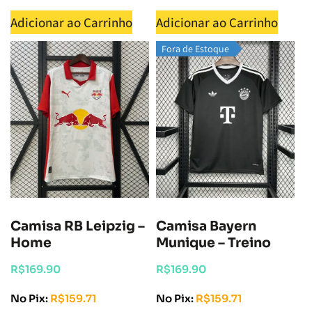
Adicionar ao Carrinho
Adicionar ao Carrinho
Fora de Estoque
Camisa RB Leipzig –
Camisa Bayern
Home
Munique – Treino
R$
169.90
R$
169.90
No Pix:
R$
159.71
No Pix:
R$
159.71