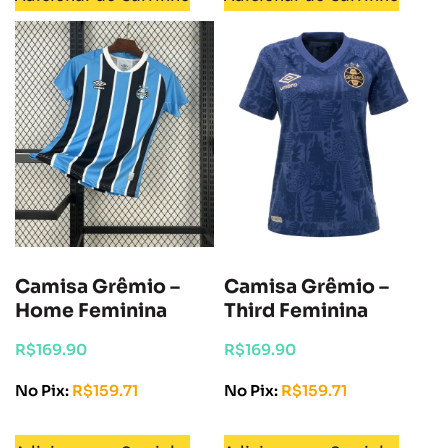
Camisa Grêmio –
Camisa Grêmio –
Home Feminina
Third Feminina
R$
169.90
R$
169.90
No Pix:
R$
159.71
No Pix:
R$
159.71