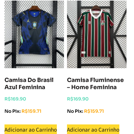
Camisa Do Brasil
Camisa Fluminense
Azul Feminina
– Home Feminina
R$
169.90
R$
169.90
No Pix:
R$
159.71
No Pix:
R$
159.71
Adicionar ao Carrinho
Adicionar ao Carrinho