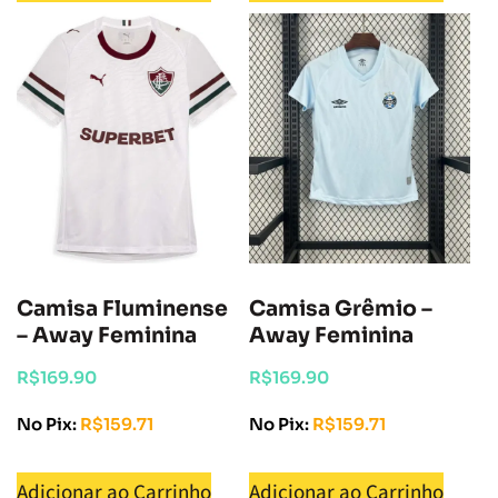
Camisa Fluminense
Camisa Grêmio –
– Away Feminina
Away Feminina
R$
169.90
R$
169.90
No Pix:
R$
159.71
No Pix:
R$
159.71
Adicionar ao Carrinho
Adicionar ao Carrinho