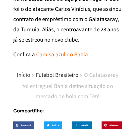
foi o do atacante Carlos Vinícius, que assinou
contrato de empréstimo com o Galatasaray,
da Turquia. Aliás, o centroavante de 28 anos
já se estreou no novo clube.
Confira a
Camisa azul do Bahia
Início
Futebol Brasileiro
O Galatasaray
foi entregue! Bahia define situação do
mercado de bola com Tetê
Compartilhe:
Facebook
Twitter
LinkedIn
Pinterest