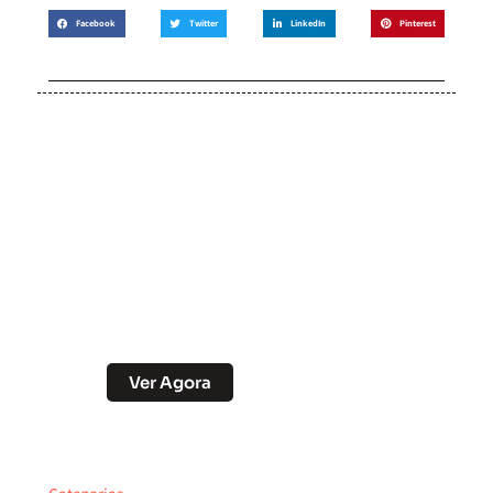
Facebook
Twitter
LinkedIn
Pinterest
Soccer Scorpion
Desconto no Pix
Ver Agora