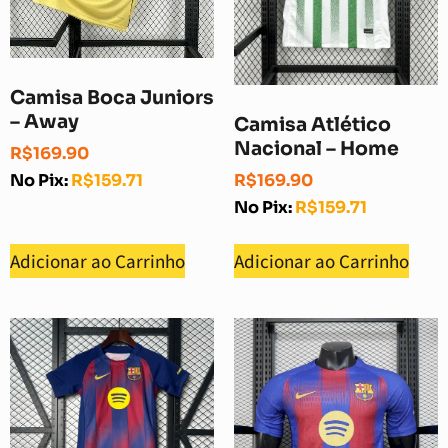
Camisa Boca Juniors
– Away
Camisa Atlético
Nacional – Home
R$
169.90
R$
169.90
No Pix:
R$
159.71
No Pix:
R$
159.71
Adicionar ao Carrinho
Adicionar ao Carrinho