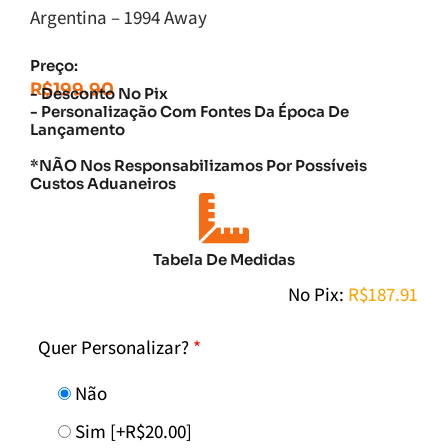
Argentina – 1994 Away
Preço:
R$
199.90
- Desconto No Pix
- Personalização Com Fontes Da Época De
Lançamento
*NÃO Nos Responsabilizamos Por Possíveis
Custos Aduaneiros
Tabela De Medidas
No Pix:
R$
187.91
Quer Personalizar?
*
Não
Sim
[+R$20.00]