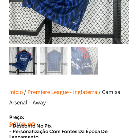
Início
/
Premiere League - Inglaterra
/ Camisa
Arsenal – Away
Preço:
R$
169.90
- Desconto No Pix
- Personalização Com Fontes Da Época De
Lançamento