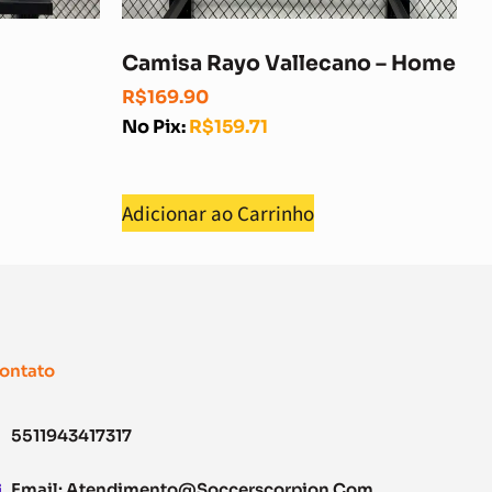
Camisa Rayo Vallecano – Home
R$
169.90
No Pix:
R$
159.71
Adicionar ao Carrinho
ontato
5511943417317
Email:
Atendimento@soccerscorpion.com