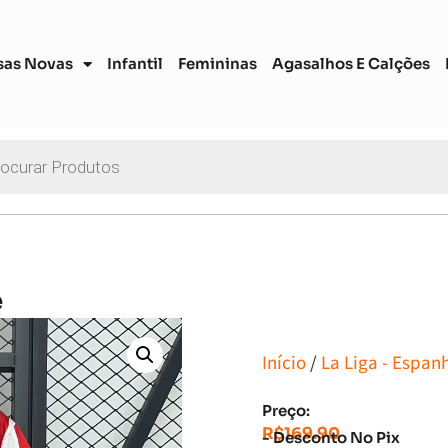
sas Novas
Infantil
Femininas
Agasalhos E Calções
e
Início
/
La Liga - Espan
Preço:
R$
169.90
- Desconto No Pix