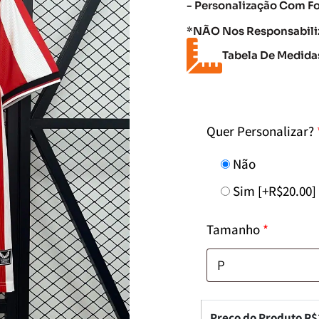
- Personalização Com F
*NÃO Nos Responsabiliz
Tabela De Medida
Quer Personalizar?
Não
Sim
[+R$20.00]
Tamanho
*
Preço do Produto R$