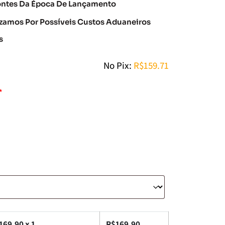
ontes Da Época De Lançamento
amos Por Possíveis Custos Aduaneiros
s
No Pix:
R$
159.71
*
169.90
x 1
R$
169.90