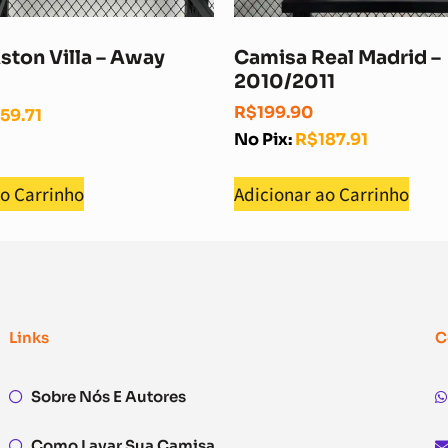
ston Villa – Away
Camisa Real Madrid –
2010/2011
R$
199.90
159.71
No Pix:
R$
187.91
ao Carrinho
Adicionar ao Carrinho
Links
C
Sobre Nós E Autores
Como Lavar Sua Camisa