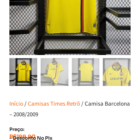
Início
/
Camisas Times Retrô
/ Camisa Barcelona
– 2008/2009
Preço:
R$
199.90
- Desconto No Pix