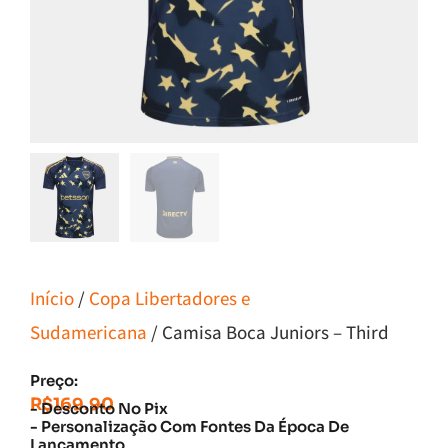
Início
/
Copa Libertadores e
Sudamericana
/ Camisa Boca Juniors – Third
Preço:
R$
169.90
- Desconto No Pix
- Personalização Com Fontes Da Época De
Lançamento