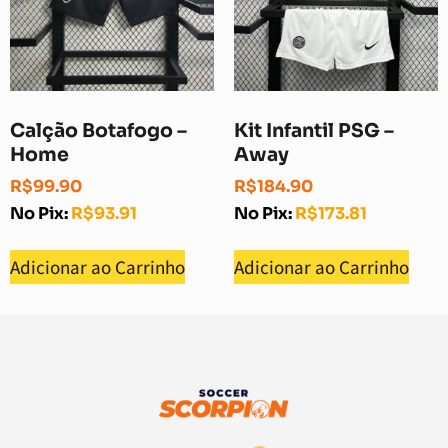
Calção Botafogo –
Kit Infantil PSG –
Home
Away
R$
99.90
R$
184.90
No Pix:
R$
93.91
No Pix:
R$
173.81
Adicionar ao Carrinho
Adicionar ao Carrinho