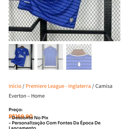
Início
/
Premiere League - Inglaterra
/ Camisa
Everton – Home
Preço:
R$
169.90
- Desconto No Pix
- Personalização Com Fontes Da Época De
Lançamento