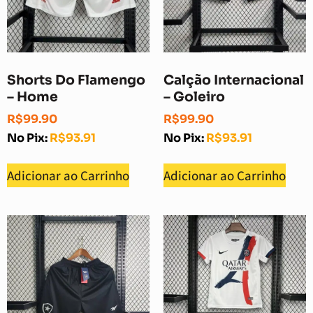
Shorts Do Flamengo
Calção Internacional
– Home
– Goleiro
R$
99.90
R$
99.90
No Pix:
R$
93.91
No Pix:
R$
93.91
Adicionar ao Carrinho
Adicionar ao Carrinho