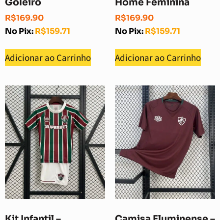
Goleiro
Home Feminina
R$
169.90
R$
169.90
No Pix:
R$
159.71
No Pix:
R$
159.71
Adicionar ao Carrinho
Adicionar ao Carrinho
Kit Infantil –
Camisa Fluminense –