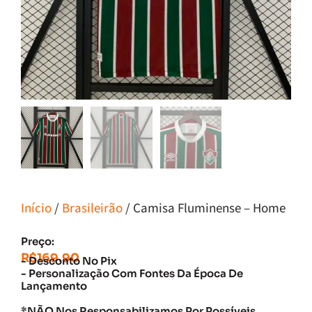
Início
/
Brasileirão
/ Camisa Fluminense – Home
Preço:
R$
169.90
- Desconto No Pix
- Personalização Com Fontes Da Época De
Lançamento
*NÃO Nos Responsabilizamos Por Possíveis