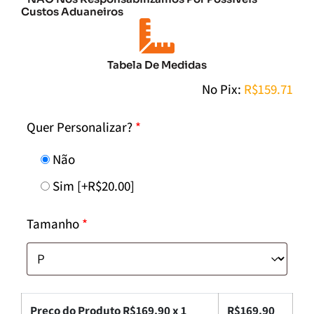
Custos Aduaneiros
Tabela De Medidas
No Pix:
R$
159.71
Quer Personalizar?
*
Não
Sim
[+R$20.00]
Tamanho
*
Preço do Produto R$
169.90
x 1
R$
169.90