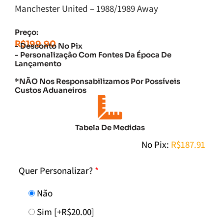
Manchester United – 1988/1989 Away
Preço:
R$
199.90
- Desconto No Pix
- Personalização Com Fontes Da Época De
Lançamento
*NÃO Nos Responsabilizamos Por Possíveis
Custos Aduaneiros
Tabela De Medidas
No Pix:
R$
187.91
Quer Personalizar?
*
Não
Sim
[+R$20.00]