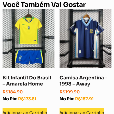
Você Também Vai Gostar
Kit Infantil Do Brasil
Camisa Argentina –
– Amarela Home
1998 – Away
R$
184.90
R$
199.90
No Pix:
R$
173.81
No Pix:
R$
187.91
Adicionar ao Carrinho
Adicionar ao Carrinho