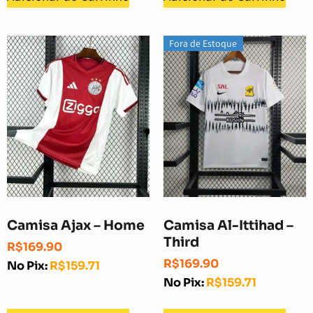
Fora de Estoque
Camisa Ajax – Home
Camisa Al-Ittihad –
Third
R$
169.90
R$
169.90
No Pix:
R$
159.71
No Pix:
R$
159.71