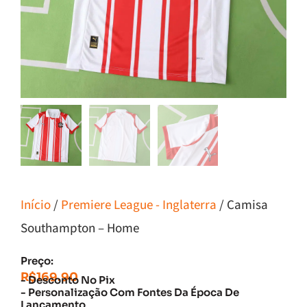
Início
/
Premiere League - Inglaterra
/ Camisa
Southampton – Home
Preço:
R$
169.90
- Desconto No Pix
- Personalização Com Fontes Da Época De
Lançamento