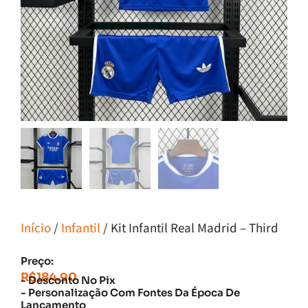
Início
/
Infantil
/ Kit Infantil Real Madrid – Third
Preço:
R$
184.90
- Desconto No Pix
- Personalização Com Fontes Da Época De
Lançamento