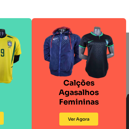
Calções
Agasalhos
Femininas
Ver Agora