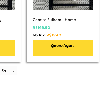
y
Camisa Fulham – Home
R$
169.90
No Pix:
R$
159.71
Adicionar Ao Carrinho
34
→