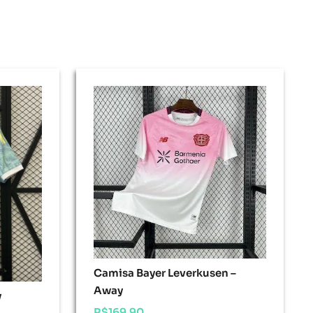
Camisa Bayer Leverkusen –
Away
y
R$
169.90