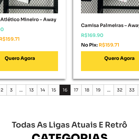
Atlético Mineiro – Away
Camisa Palmeiras – Awa
90
R$
169.90
R$
159.71
No Pix:
R$
159.71
onar Ao Carrinho
Adicionar Ao Carrinho
2
3
…
13
14
15
16
17
18
19
…
32
33
Todas As Ligas Atuais E Retrô
CATEGORIAS