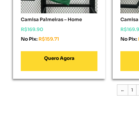
Camisa Palmeiras – Home
Camisa 
R$
169.90
R$
169.
No Pix:
R$
159.71
No Pix:
Adicionar Ao Carrinho
Adici
←
1