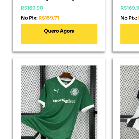
R$
169.90
R$
169.
No Pix:
R$
159.71
No Pix:
Adicionar Ao Carrinho
Adici