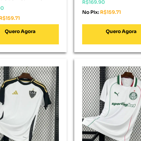
R$
169.90
90
No Pix:
R$
159.71
R$
159.71
onar Ao Carrinho
Adicionar Ao Carrinho