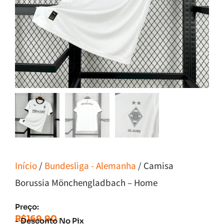
Início
/
Bundesliga - Alemanha
/ Camisa
Borussia Mönchengladbach – Home
Preço:
R$
169.90
- Desconto No Pix