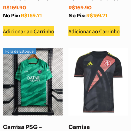
R$
169.90
R$
169.90
No Pix:
R$
159.71
No Pix:
R$
159.71
Adicionar ao Carrinho
Adicionar ao Carrinho
Fora de Estoque
Camisa PSG –
Camisa