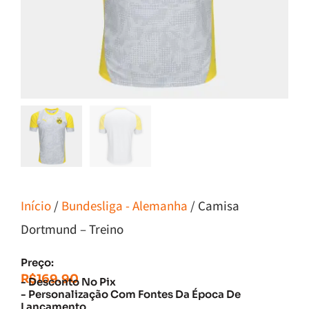
Início
/
Bundesliga - Alemanha
/ Camisa
Dortmund – Treino
Preço:
R$
169.90
- Desconto No Pix
- Personalização Com Fontes Da Época De
Lançamento