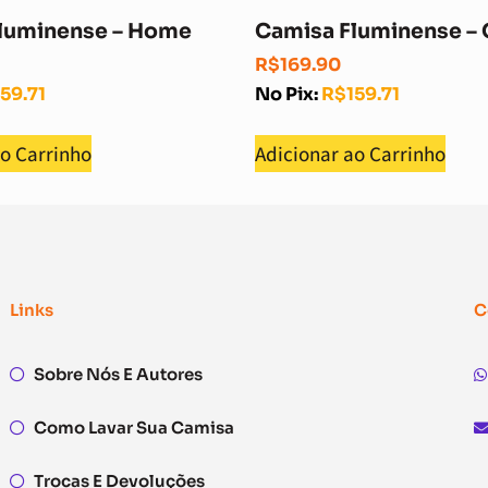
luminense – Home
Camisa Fluminense – 
R$
169.90
159.71
No Pix:
R$
159.71
ao Carrinho
Adicionar ao Carrinho
Links
C
Sobre Nós E Autores
Como Lavar Sua Camisa
Trocas E Devoluções