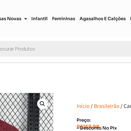
sas Novas
Infantil
Femininas
Agasalhos E Calções
Início
/
Brasileirão
/ Ca
Preço:
R$
169.90
- Desconto No Pix