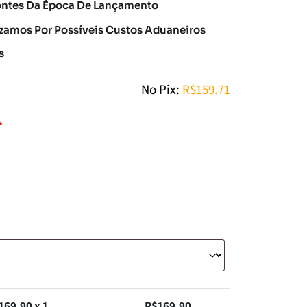
ontes Da Época De Lançamento
amos Por Possíveis Custos Aduaneiros
s
No Pix:
R$
159.71
*
169.90
x 1
R$
169.90