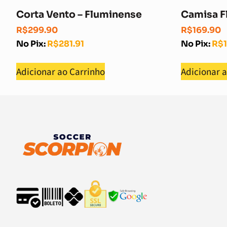
Corta Vento – Fluminense
Camisa F
R$
299.90
R$
169.90
No Pix:
R$
281.91
No Pix:
R$
Adicionar ao Carrinho
Adicionar 