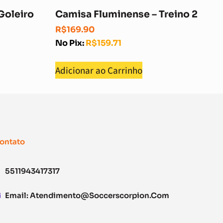
Goleiro
Camisa Fluminense – Treino 2
R$
169.90
No Pix:
R$
159.71
Adicionar ao Carrinho
ontato
5511943417317
Email:
Atendimento@soccerscorpion.com