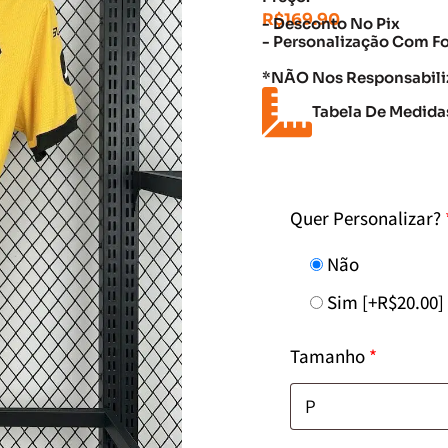
R$
169.90
- Desconto No Pix
- Personalização Com F
*NÃO Nos Responsabiliz
Tabela De Medida
Quer Personalizar?
Não
Sim
[+R$20.00]
Tamanho
*