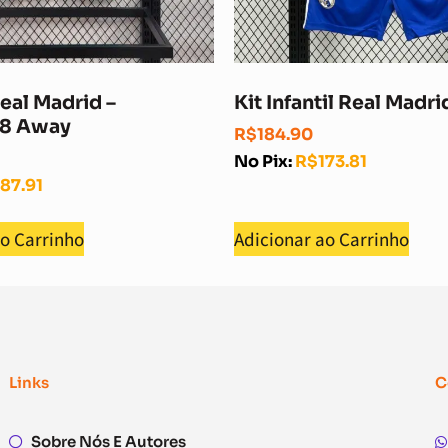
eal Madrid –
Kit Infantil Real Madri
18 Away
R$
184.90
No Pix:
R$
173.81
187.91
ao Carrinho
Adicionar ao Carrinho
Links
C
Sobre Nós E Autores