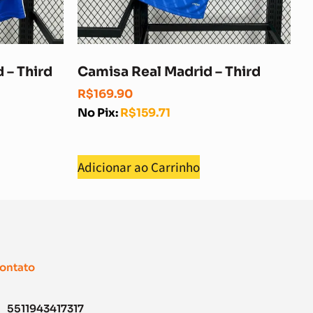
d – Third
Camisa Real Madrid – Third
R$
169.90
No Pix:
R$
159.71
Adicionar ao Carrinho
ontato
5511943417317