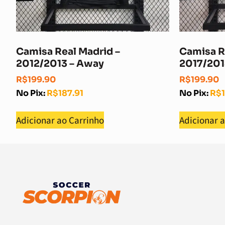
Camisa Real Madrid –
Camisa R
2012/2013 – Away
2017/20
R$
199.90
R$
199.90
No Pix:
R$
187.91
No Pix:
R$
Adicionar ao Carrinho
Adicionar 