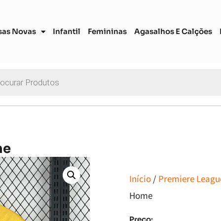
sas Novas
Infantil
Femininas
Agasalhos E Calções
me
Início
/
Premiere League
Home
Preço: